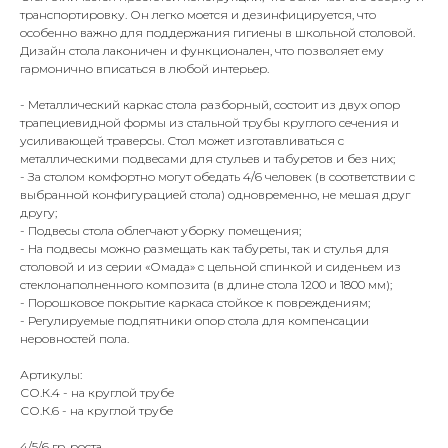
транспортировку. Он легко моется и дезинфицируется, что
особенно важно для поддержания гигиены в школьной столовой.
Дизайн стола лаконичен и функционален, что позволяет ему
гармонично вписаться в любой интерьер.
- Металлический каркас стола разборный, состоит из двух опор
трапециевидной формы из стальной трубы круглого сечения и
усиливающей траверсы. Стол может изготавливаться с
металлическими подвесами для стульев и табуретов и без них;
- За столом комфортно могут обедать 4/6 человек (в соответствии с
выбранной конфигурацией стола) одновременно, не мешая друг
другу;
- Подвесы стола облегчают уборку помещения;
- На подвесы можно размещать как табуреты, так и стулья для
столовой и из серии «Омада» с цельной спинкой и сиденьем из
стеклонаполненного композита (в длине стола 1200 и 1800 мм);
- Порошковое покрытие каркаса стойкое к повреждениям;
- Регулируемые подпятники опор стола для компенсации
неровностей пола.
Артикулы:
СО.К.4 - на круглой трубе
СО.К.6 - на круглой трубе
4/5/6 гр. роста