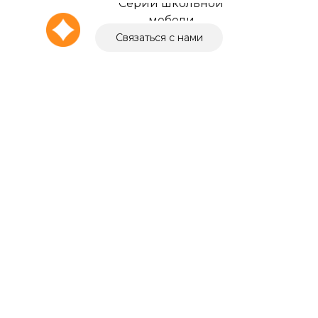
Серии школьной
мебели
Связаться с нами
О компании
Выбор города
+7 (4162) 211-095