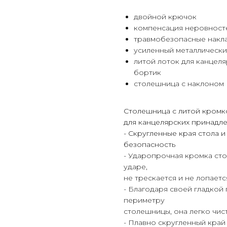
двойной крючок
компенсация неровност
травмобезопасные накл
усиленный металлически
литой лоток для канцел
бортик
столешница с наклоном
Столешница с литой кромк
для канцелярских принадл
- Скругленные края стола
безопасность
- Ударопрочная кромка ст
ударе,
не трескается и не лопает
- Благодаря своей гладкой
периметру
столешницы, она легко чис
- Плавно скругленный кра