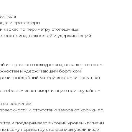
ей пола
адки и протекторы
й каркас по периметру столешницы
ярских принадлежностей и удерживающий
ой из прочного полиуретана, оснащена лотком
ежностей и удерживающим бортиком:
 и резиноподобный материал кромки повышает
ола обеспечивает амортизацию при случайном
ся со временем
 поверхности и отсутствию зазора от кромки по
тится и поддерживает высокий уровень гигиены
й по всему периметру столешницы увеличивает