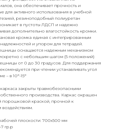
иалов, она обеспечивает прочность и
е для активного использования в учебной
дгезией, резиноподобный полиуретан
оникает в пустоты ЛДСП и надежно
чивая дополнительно влагостойкость кромки.
ановая кромка единая с интегрированным
надлежностей и упором для тетрадей.
лешницы оснащаются надежным механизмом
искретно с небольшим шагом (5 положений)
лешницы от 0 до 30 градусов. Для поддержания
екомендуется при чтении устанавливать угол
е – в 10°-15°
я каркаса закрыты травмобезопасными
собственного производства. Каркас окрашен
й порошковой краской, прочной к
 воздействиям.
абочей плоскости: 700х500 мм
-7 гр.р