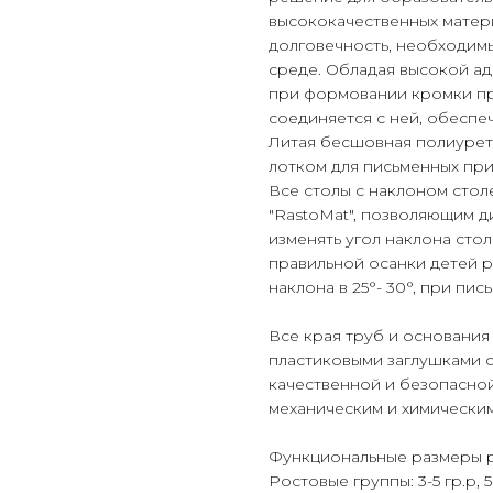
высококачественных матер
долговечность, необходимы
среде. Обладая высокой а
при формовании кромки пр
соединяется с ней, обеспе
Литая бесшовная полиурет
лотком для письменных при
Все столы с наклоном сто
"RastoMat", позволяющим д
изменять угол наклона сто
правильной осанки детей р
наклона в 25°- 30°, при письм
Все края труб и основани
пластиковыми заглушками 
качественной и безопасно
механическим и химическим
Функциональные размеры р
Ростовые группы: 3-5 гр.р, 5