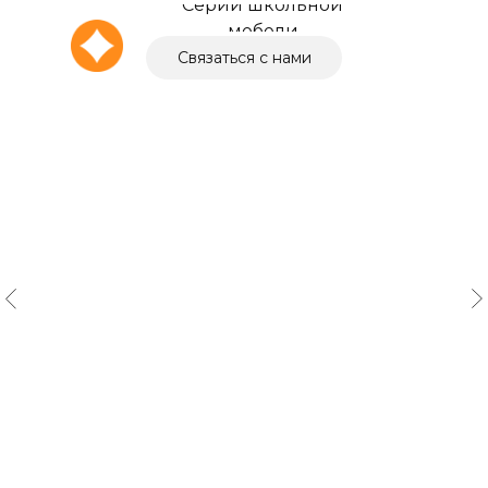
Серии школьной
мебели
Связаться с нами
О компании
Выбор города
+7 (4162) 211-095