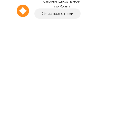
Серии школьной
мебели
Связаться с нами
О компании
Выбор города
+7 (4162) 211-095