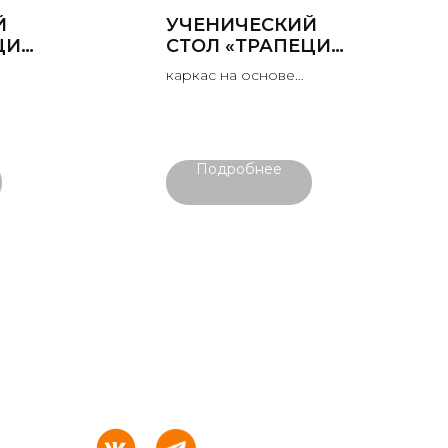
Й
УЧЕНИЧЕСКИЙ
ЦИЯ»
СТОЛ «ТРАПЕЦИЯ»
В КАБИНЕТ
каркас на основе
ФИЗИКИ
льной
прямоугольной стальной
 мм,
трубы толщиной 1,5 мм,
н 22
столешница и экран 22
мм
Подробнее