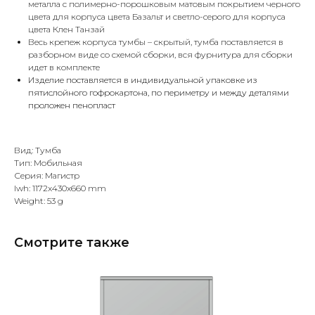
металла с полимерно-порошковым матовым покрытием черного
цвета для корпуса цвета Базальт и светло-серого для корпуса
цвета Клен Танзай
Весь крепеж корпуса тумбы – скрытый, тумба поставляется в
разборном виде со схемой сборки, вся фурнитура для сборки
идет в комплекте
Изделие поставляется в индивидуальной упаковке из
пятислойного гофрокартона, по периметру и между деталями
проложен пенопласт
Вид: Тумба
Тип: Мобильная
Серия: Магистр
lwh: 1172x430x660 mm
Weight: 53 g
Смотрите также