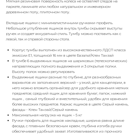
Мягкая резиновая поверхность колеса не оставляет следов на
паркете, ламинате или любом натуральном и инженерном
деревянном полу, плиточном полу.
Вкладные ящики с минималистичными ручками-профиль.
Небольшое углубление ящиков внутрь тумбы скрывает выступы
ручек и создает аккуратный стиль. Тумбу можно поставить как с
левой, так и справой стороны стола.
Корпус тумбы выполнен из высококачественного ЛДСП класса
эмиссии Е1, толщиной 16 мм в цвете Базальт/Клен Танзай
В тумбе 6 выдвижных ящиков на шариковых (телескопических)
направляющих полного выдвижения и 3 открытые полки.
Высоту полок можно регулировать
Выдвижные ящики разные по глубине, для разнообразных
вариантов их заполнения: верхний – узкий, для канцелярии, в
него можно вложить органайзер для удобного хранения мелких
предметов; средний ящик для хранения бумаг, папок; нижний
ящик , самый глубокий и вместительный, удобен для хранения
более высоких предметов. Каркас ящиков в цвете Серый камень,
фасады - Клен Танзай/Серый камень
Максимальная нагрузка на ящик – 5 кг
Ручки-профиль для ящиков накладные, ширина равна длине
фасада, с плавным безопасным краем, глубина изгиба ручки
обеспечивает удобный захват. Изготавливаются из прочного