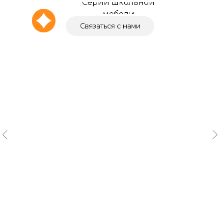
Серии школьной
мебели
Связаться с нами
О компании
Выбор города
+7 (4162) 211-095