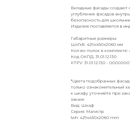
Вкладные фасады создают 
углубление фасадов внутрь
безопасность для школьник
Изделие
поставляется в и
Габаритные размеры:
ШхГхВ: 429x450x2060 мм
Кол-во полок в комплекте: 
Код ОКПД: 31.01.12.130
КТРУ: 31.01.12.130 - 0000000
*Цвета подобранных фасад
только ознакомительный ха
к шкафу уточняйте при зак
заказе
Вид: Шкаф
Серия: Магистр
lwh: 429x450x2060 mm