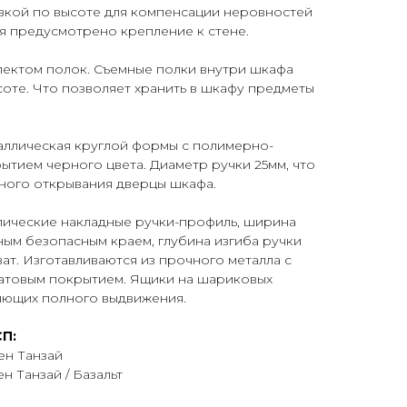
овкой по высоте для компенсации неровностей
я предусмотрено крепление к стене.
лектом полок. Съемные полки внутри шкафа
оте. Что позволяет хранить в шкафу предметы
аллическая круглой формы с полимерно-
тием черного цвета. Диаметр ручки 25мм, что
ного открывания дверцы шкафа.
лические накладные ручки-профиль, ширина
вным безопасным краем, глубина изгиба ручки
ат. Изготавливаются из прочного металла с
товым покрытием. Ящики на шариковых
ляющих полного выдвижения.
П:
ен Танзай
н Танзай / Базальт