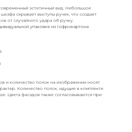
современный эстетичный вид. Небольшое
 шкафа скрывает выступы ручек, что создает
ов от случайного удара об ручку.
ндивидуальной упаковке из гофрокартона
4
1
ов и количество полок на изображении носят
рактер. Количество полок, идущие в комплекте
азе. Цвета фасадов также согласовываются при