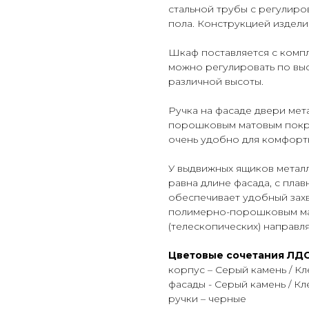
стальной трубы с регулир
пола. Конструкцией издели
Шкаф поставляется с комп
можно регулировать по выс
различной высоты.
Ручка на фасаде двери мет
порошковым матовым покры
очень удобно для комфорт
У выдвижных ящиков метал
равна длине фасада, с пла
обеспечивает удобный захв
полимерно-порошковым ма
(телескопических) направ
Цветовые сочетания ЛДС
корпус – Серый камень / Кл
фасады - Серый камень / Кле
ручки – черные