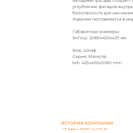
Вкладные фасады создают 
углубление фасадов внутрь
безопасность для школьник
Изделие
поставляется в и
Габаритные размеры:
ВxГxШ: 2060x450x429 мм
Вид: Шкаф
Серия: Магистр
lwh: 429x450x2060 mm
ИСТОРИЯ КОМПАНИИ
ПРЕДСТАВИТЕЛИ В