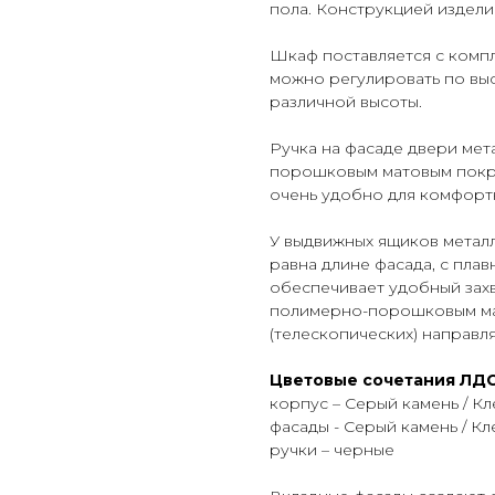
пола. Конструкцией издели
Шкаф поставляется с комп
можно регулировать по выс
различной высоты.
Ручка на фасаде двери мет
порошковым матовым покры
очень удобно для комфорт
У выдвижных ящиков метал
равна длине фасада, с пла
обеспечивает удобный захв
полимерно-порошковым ма
(телескопических) направ
Цветовые сочетания ЛДС
корпус – Серый камень / Кл
фасады - Серый камень / Кле
ручки – черные