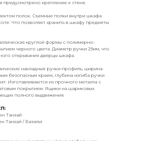
я предусмотрено крепление к стене.
лектом полок. Съемные полки внутри шкафа
оте. Что позволяет хранить в шкафу предметы
аллическая круглой формы с полимерно-
тием черного цвета. Диаметр ручки 25мм, что
ного открывания дверцы шкафа.
лические накладные ручки-профиль, ширина
вным безопасным краем, глубина изгиба ручки
ат. Изготавливаются из прочного металла с
товым покрытием. Ящики на шариковых
ляющих полного выдвижения.
П:
ен Танзай
н Танзай / Базальт