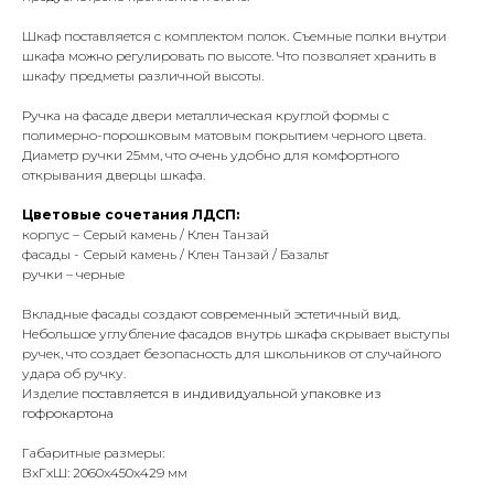
Шкаф поставляется с комплектом полок. Съемные полки внутри
шкафа можно регулировать по высоте. Что позволяет хранить в
шкафу предметы различной высоты.
Ручка на фасаде двери металлическая круглой формы с
полимерно-порошковым матовым покрытием черного цвета.
Диаметр ручки 25мм, что очень удобно для комфортного
открывания дверцы шкафа.
Цветовые сочетания ЛДСП:
корпус – Серый камень / Клен Танзай
фасады - Серый камень / Клен Танзай / Базальт
ручки – черные
Вкладные фасады создают современный эстетичный вид.
Небольшое углубление фасадов внутрь шкафа скрывает выступы
ручек, что создает безопасность для школьников от случайного
удара об ручку.
Изделие
поставляется в индивидуальной упаковке из
гофрокартона
Габаритные размеры:
ВxГxШ: 2060x450x429 мм